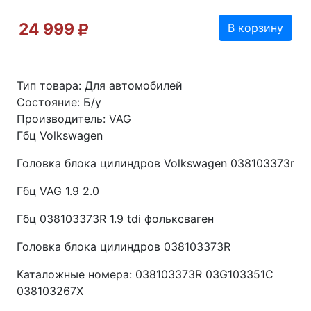
24 999
В корзину
Тип товара: Для автомобилей
Состояние: Б/у
Производитель: VAG
Гбц Volkswagen
Головка блока цилиндров Volkswagen 038103373r
Гбц VAG 1.9 2.0
Гбц 038103373R 1.9 tdi фольксваген
Головка блока цилиндров 038103373R
Каталожные номера: 038103373R 03G103351C
038103267X