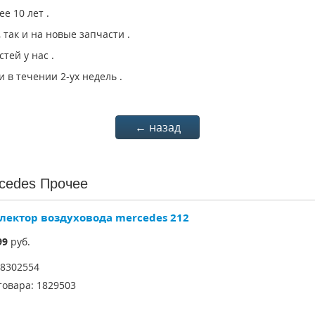
е 10 лет .
, так и на новые запчасти .
тей у нас .
в течении 2-ух недель .
← назад
cedes Прочее
лектор воздуховода mercedes 212
99
руб.
8302554
товара:
1829503