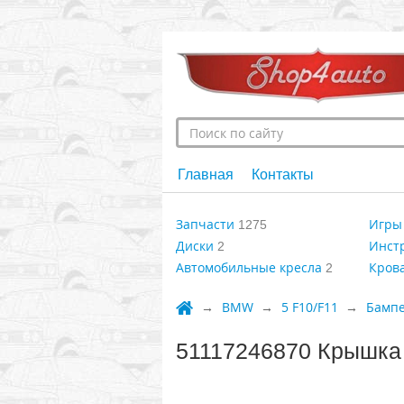
Главная
Контакты
Запчасти
Игры 
1275
Диски
Инст
2
Автомобильные кресла
Крова
2
BMW
5 F10/F11
Бамп
51117246870 Крышка