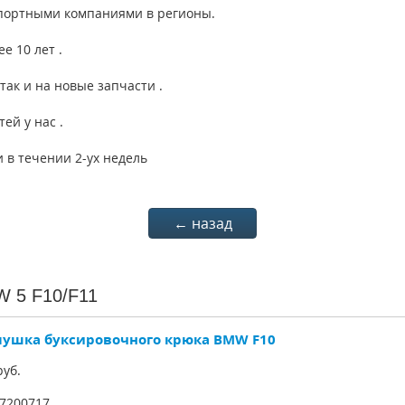
портными компаниями в регионы.
е 10 лет .
так и на новые запчасти .
й у нас .
 в течении 2-ух недель
← назад
W 5 F10/F11
лушка буксировочного крюка BMW F10
уб.
7200717