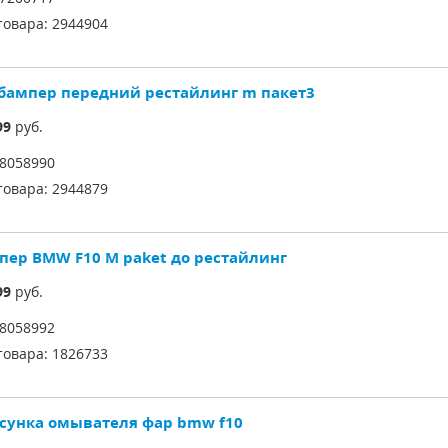
товара:
2944904
 бампер передний рестайлинг m пакет3
99
руб.
8058990
товара:
2944879
пер BMW F10 M paket до рестайлинг
99
руб.
8058992
товара:
1826733
сунка омывателя фар bmw f10