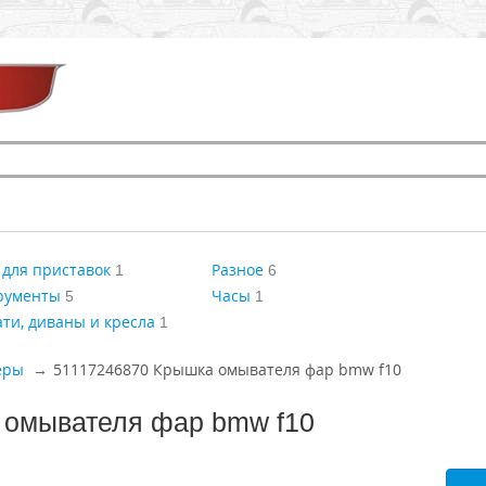
для приставок
Разное
1
6
рументы
Часы
5
1
ти, диваны и кресла
1
еры
51117246870 Крышка омывателя фар bmw f10
 омывателя фар bmw f10