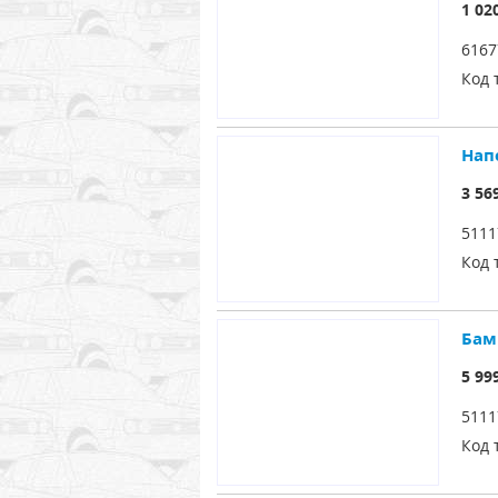
1 02
6167
Код 
Нап
3 56
5111
Код 
Бам
5 99
5111
Код 