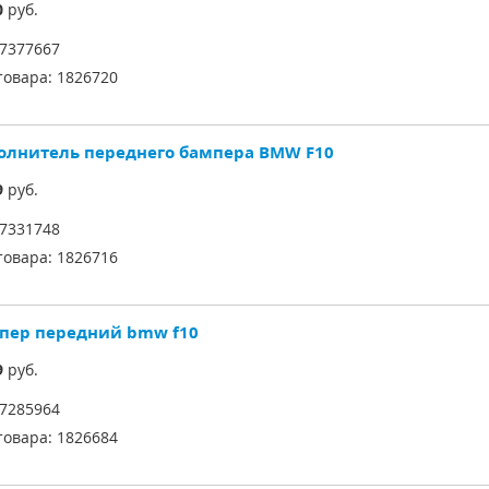
0
руб.
7377667
товара:
1826720
олнитель переднего бампера BMW F10
9
руб.
7331748
товара:
1826716
пер передний bmw f10
9
руб.
7285964
товара:
1826684