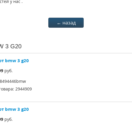
тей у нас .
← назад
W 3 G20
от bmw 3 g20
99
руб.
08494446bmw
товара:
2944909
от bmw 3 g20
99
руб.