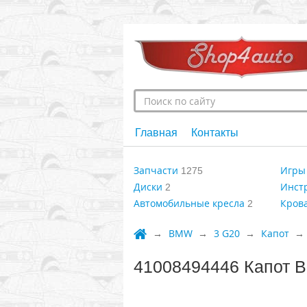
Главная
Контакты
Запчасти
Игры 
1275
Диски
Инст
2
Автомобильные кресла
Крова
2
BMW
3 G20
Капот
41008494446 Капот 