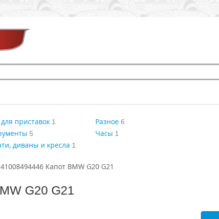
для приставок
Разное
1
6
рументы
Часы
5
1
ти, диваны и кресла
1
41008494446 Капот BMW G20 G21
BMW G20 G21