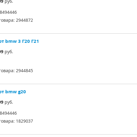
99
руб.
8494446
товара:
2944872
от bmw 3 Г20 Г21
99
руб.
товара:
2944845
от bmw g20
99
руб.
8494446
товара:
1829037