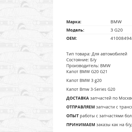
BMW
Марка:
3 G20
Модель:
41008494
OEM:
Тип товара: Для автомобилей
Состояние: Б/у
Производитель: BMW
Капот BMW G20 G21
Капот BMW 3 g20
Капот Bmw 3-Series G20
ДOCTAВКA
зaпчастей по Москв
ОТПРАВЛЯЕМ
запчасти с тран
ОПЫТ
работы с запчастями боле
ПРИНИМАЕМ
заказы как на б/у