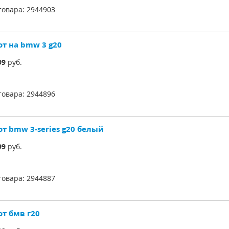
товара:
2944903
от на bmw 3 g20
99
руб.
товара:
2944896
от bmw 3-series g20 белый
99
руб.
товара:
2944887
от бмв г20